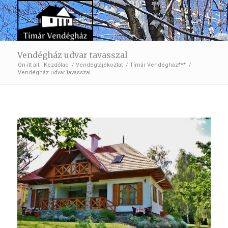
Vendégház udvar tavasszal
Ön itt áll:
Kezdőlap
/
Vendégtájékoztat
/
Tímár Vendégház***
/
Vendégház udvar tavasszal