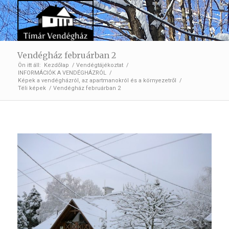
Vendégház februárban 2
Ön itt áll:
Kezdőlap
/
Vendégtájékoztat
/
INFORMÁCIÓK A VENDÉGHÁZRÓL
/
Képek a vendégházról, az apartmanokról és a környezetről
/
Téli képek
/
Vendégház februárban 2