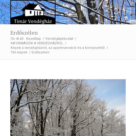
Erdőszélen
Ön itt áll:
Kezdőlap
/
Vendégtájékoztat
/
INFORMÁCIÓK A VENDÉGHÁZRÓL
/
Képek a vendégházról, az apartmanokról és a környezetről
/
Téli képek
/
Erdőszélen