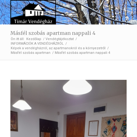
Másfél szobás apartman nappali 4
Ön itt áll:
Kezdőlap
/
Vendégtájékoztat
/
INFORMÁCIÓK A VENDÉGHÁZRÓL
/
Képek a vendégházról, az apartmanokról és a környezetről
/
Másfél szobás apartman
/
Másfél szobás apartman nappali 4