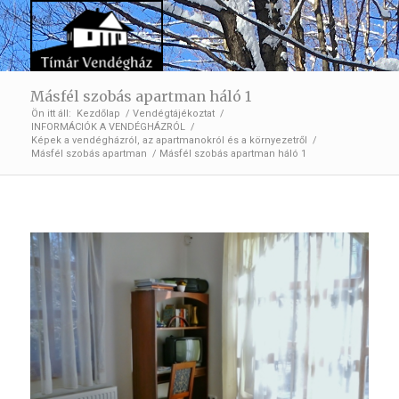
Másfél szobás apartman háló 1
Ön itt áll:
Kezdőlap
/
Vendégtájékoztat
/
INFORMÁCIÓK A VENDÉGHÁZRÓL
/
Képek a vendégházról, az apartmanokról és a környezetről
/
Másfél szobás apartman
/
Másfél szobás apartman háló 1